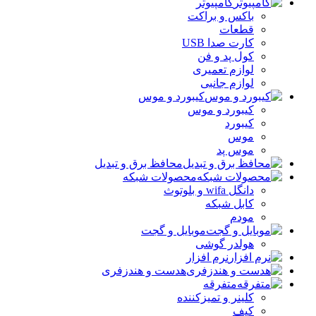
کامپیوتر
باکس و براکت
قطعات
کارت صدا USB
کول پد و فن
لوازم تعمیری
لوازم جانبی
کیبورد و موس
کیبورد و موس
کیبورد
موس
موس پد
محافظ برق و تبدیل
محصولات شبکه
دانگل wifa و بلوتوث
کابل شبکه
مودم
موبایل و گجت
هولدر گوشی
نرم افزار
هدست و هندزفری
متفرقه
کلینر و تمیزکننده
کیف