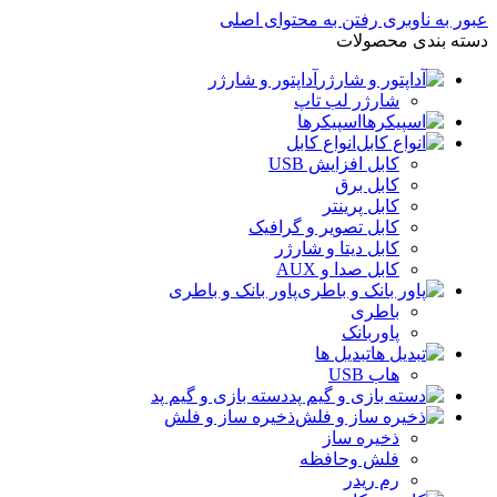
عبور به ناوبری
رفتن به محتوای اصلی
دسته بندی محصولات
آداپتور و شارژر
شارژر لب تاپ
اسپیکرها
انواع کابل
کابل افزایش USB
کابل برق
کابل پرینتر
کابل تصویر و گرافیک
کابل دیتا و شارژر
کابل صدا و AUX
پاور بانک و باطری
باطری
پاوربانک
تبدیل ها
هاب USB
دسته بازی و گیم پد
ذخیره ساز و فلش
ذخیره ساز
فلش وحافظه
رم ریدر