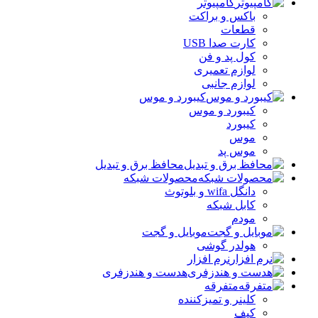
کامپیوتر
باکس و براکت
قطعات
کارت صدا USB
کول پد و فن
لوازم تعمیری
لوازم جانبی
کیبورد و موس
کیبورد و موس
کیبورد
موس
موس پد
محافظ برق و تبدیل
محصولات شبکه
دانگل wifa و بلوتوث
کابل شبکه
مودم
موبایل و گجت
هولدر گوشی
نرم افزار
هدست و هندزفری
متفرقه
کلینر و تمیزکننده
کیف