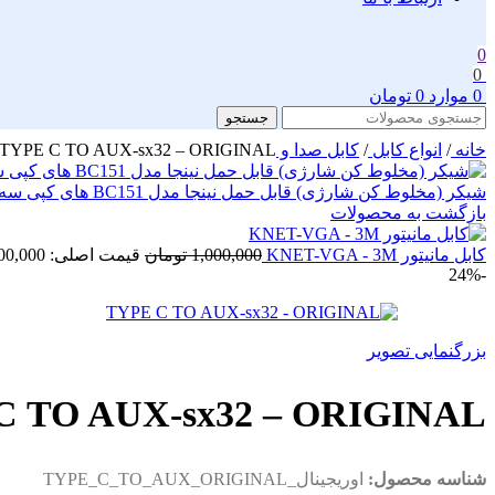
0
0
0
موارد
0
تومان
جستجو
خانه
/
انواع کابل
/
کابل صدا و AUX
TYPE C TO AUX-sx32 – ORIGINAL
شیکر (مخلوط کن شارژی) قابل حمل نینجا مدل BC151 های کپی سه درب6
بازگشت به محصولات
کابل مانیتور KNET-VGA - 3M
1,000,000
تومان
قیمت اصلی: 1,000,000 تومان بود.
-24%
بزرگنمایی تصویر
C TO AUX-sx32 – ORIGINAL
شناسه محصول:
اوریجینال_TYPE_C_TO_AUX_ORIGINAL