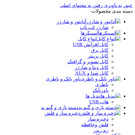
عبور به ناوبری
رفتن به محتوای اصلی
دسته بندی محصولات
آداپتور و شارژر
شارژر لب تاپ
اسپیکرها
انواع کابل
کابل افزایش USB
کابل برق
کابل پرینتر
کابل تصویر و گرافیک
کابل دیتا و شارژر
کابل صدا و AUX
پاور بانک و باطری
باطری
پاوربانک
تبدیل ها
هاب USB
دسته بازی و گیم پد
ذخیره ساز و فلش
ذخیره ساز
فلش وحافظه
رم ریدر