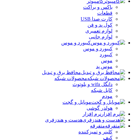
کامپیوتر
باکس و براکت
قطعات
کارت صدا USB
کول پد و فن
لوازم تعمیری
لوازم جانبی
کیبورد و موس
کیبورد و موس
کیبورد
موس
موس پد
محافظ برق و تبدیل
محصولات شبکه
دانگل wifa و بلوتوث
کابل شبکه
مودم
موبایل و گجت
هولدر گوشی
نرم افزار
هدست و هندزفری
متفرقه
کلینر و تمیزکننده
کیف