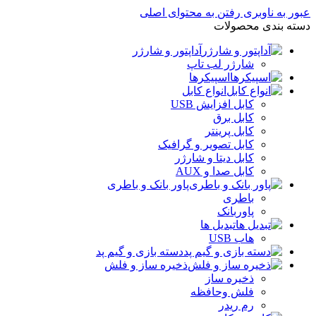
عبور به ناوبری
رفتن به محتوای اصلی
دسته بندی محصولات
آداپتور و شارژر
شارژر لب تاپ
اسپیکرها
انواع کابل
کابل افزایش USB
کابل برق
کابل پرینتر
کابل تصویر و گرافیک
کابل دیتا و شارژر
کابل صدا و AUX
پاور بانک و باطری
باطری
پاوربانک
تبدیل ها
هاب USB
دسته بازی و گیم پد
ذخیره ساز و فلش
ذخیره ساز
فلش وحافظه
رم ریدر